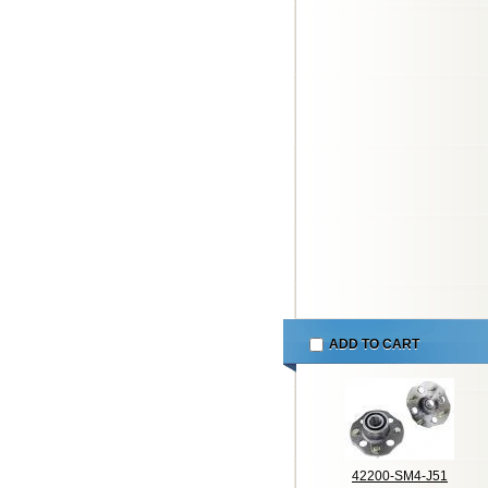
ADD TO CART
42200-SM4-J51