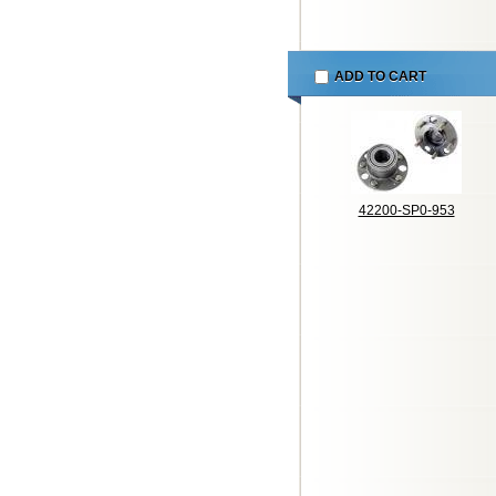
ADD TO CART
42200-SP0-953