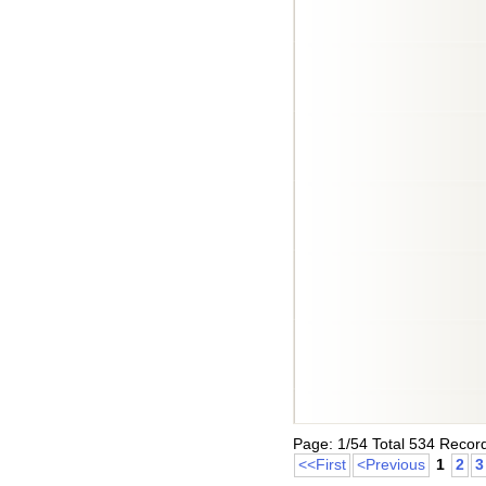
Page: 1/54 Total 534 Recor
<<First
<Previous
1
2
3