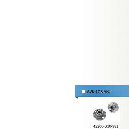
ADD TO CART
42200-SS0-981