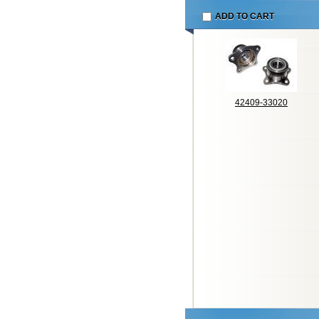
ADD TO CART
42409-33020