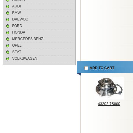
AUDI
BMW
DAEWOO
FORD
HONDA
MERCEDES BENZ
OPEL
SEAT
VOLKSWAGEN
ADD TO CART
43202-7S000